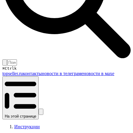
⌘
Ctrl
k
topseller.ru
контакты
новости в телеграме
новости в махе
На этой странице
Инструкции