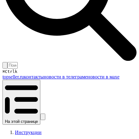
⌘
Ctrl
k
topseller.ru
контакты
новости в телеграме
новости в махе
На этой странице
Инструкции