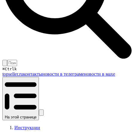
⌘
Ctrl
k
topseller.ru
контакты
новости в телеграме
новости в махе
На этой странице
Инструкции