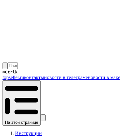
⌘
Ctrl
k
topseller.ru
контакты
новости в телеграме
новости в махе
На этой странице
Инструкции