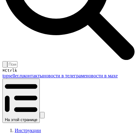
⌘
Ctrl
k
topseller.ru
контакты
новости в телеграме
новости в махе
На этой странице
Инструкции