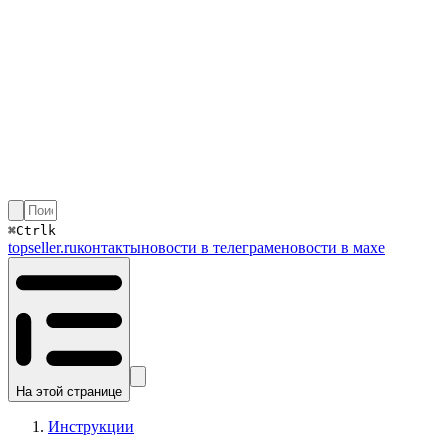
⌘
Ctrl
k
topseller.ru
контакты
новости в телеграме
новости в махе
На этой странице
Инструкции