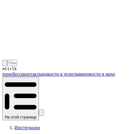
⌘
Ctrl
k
topseller.ru
контакты
новости в телеграме
новости в махе
На этой странице
Инструкции