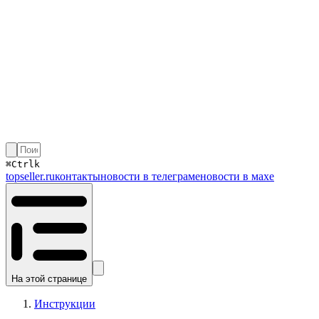
⌘
Ctrl
k
topseller.ru
контакты
новости в телеграме
новости в махе
На этой странице
Инструкции