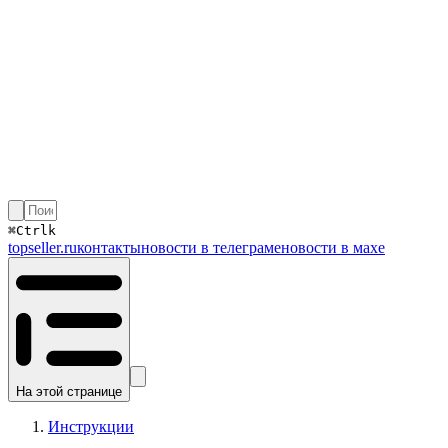
⌘
Ctrl
k
topseller.ru
контакты
новости в телеграме
новости в махе
На этой странице
Инструкции