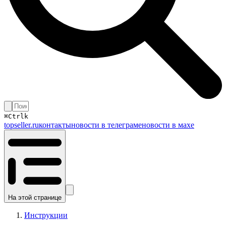
⌘
Ctrl
k
topseller.ru
контакты
новости в телеграме
новости в махе
На этой странице
Инструкции