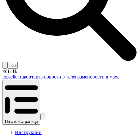
⌘
Ctrl
k
topseller.ru
контакты
новости в телеграме
новости в махе
На этой странице
Инструкции