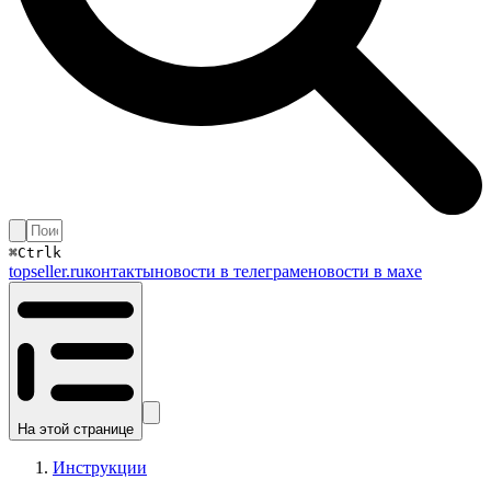
⌘
Ctrl
k
topseller.ru
контакты
новости в телеграме
новости в махе
На этой странице
Инструкции