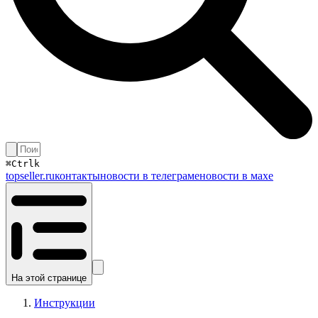
⌘
Ctrl
k
topseller.ru
контакты
новости в телеграме
новости в махе
На этой странице
Инструкции