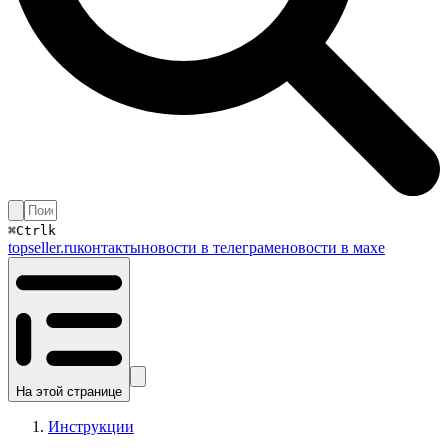
⌘
Ctrl
k
topseller.ru
контакты
новости в телеграме
новости в махе
На этой странице
Инструкции