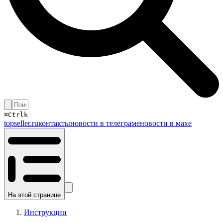
⌘
Ctrl
k
topseller.ru
контакты
новости в телеграме
новости в махе
На этой странице
Инструкции