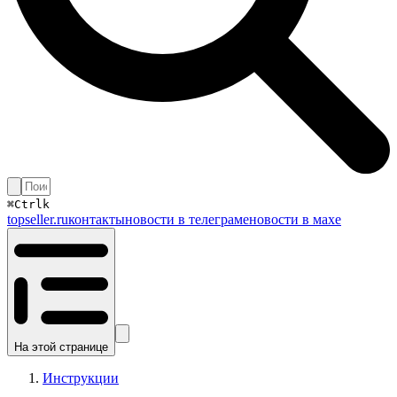
⌘
Ctrl
k
topseller.ru
контакты
новости в телеграме
новости в махе
На этой странице
Инструкции