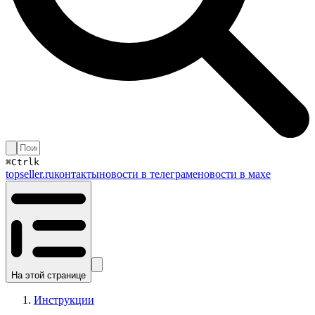
⌘
Ctrl
k
topseller.ru
контакты
новости в телеграме
новости в махе
На этой странице
Инструкции