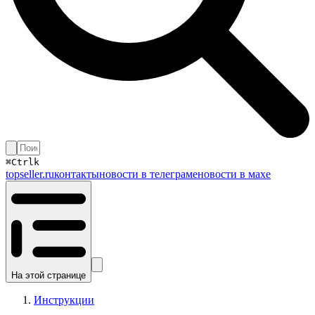
⌘
Ctrl
k
topseller.ru
контакты
новости в телеграме
новости в махе
На этой странице
Инструкции