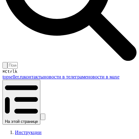
⌘
Ctrl
k
topseller.ru
контакты
новости в телеграме
новости в махе
На этой странице
Инструкции