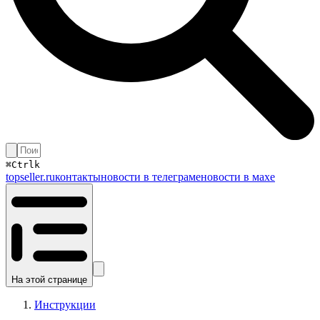
⌘
Ctrl
k
topseller.ru
контакты
новости в телеграме
новости в махе
На этой странице
Инструкции