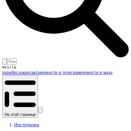
⌘
Ctrl
k
topseller.ru
контакты
новости в телеграме
новости в махе
На этой странице
Инструкции