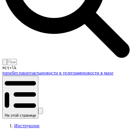
⌘
Ctrl
k
topseller.ru
контакты
новости в телеграме
новости в махе
На этой странице
Инструкции