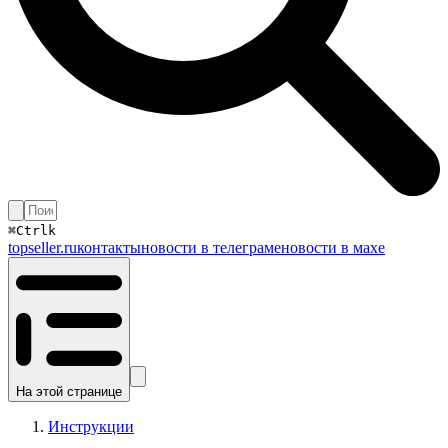
⌘
Ctrl
k
topseller.ru
контакты
новости в телеграме
новости в махе
На этой странице
Инструкции