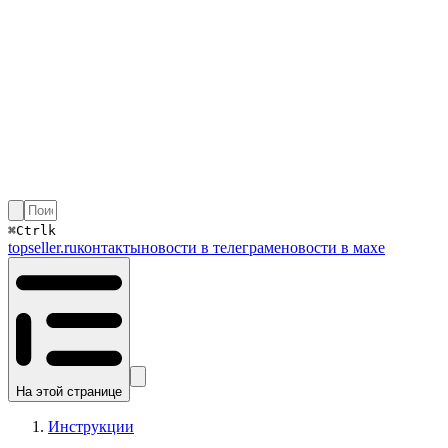
⌘
Ctrl
k
topseller.ru
контакты
новости в телеграме
новости в махе
На этой странице
Инструкции